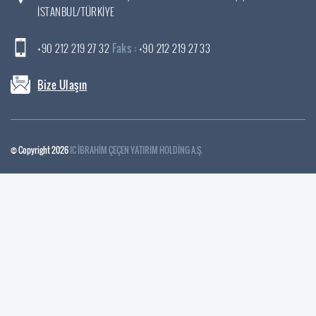
İSTANBUL/TÜRKİYE
+90 212 219 27 32
Faks :
+90 212 219 27 33
Bize Ulaşın
© Copyright 2026
IC İBRAHİM ÇEÇEN YATIRIM HOLDİNG A.Ş.