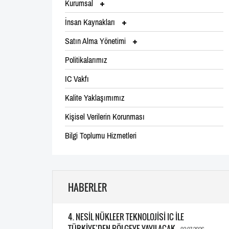
Kurumsal
İnsan Kaynakları
Satın Alma Yönetimi
Politikalarımız
IC Vakfı
Kalite Yaklaşımımız
Kişisel Verilerin Korunması
Bilgi Toplumu Hizmetleri
HABERLER
4. NESİL NÜKLEER TEKNOLOJİSİ IC İLE
TÜRKİYE’DEN BÖLGEYE YAYILACAK