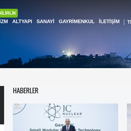
İLİRLİK
IZM
ALTYAPI
SANAYI
GAYRIMENKUL
İLETIŞIM
HABERLER