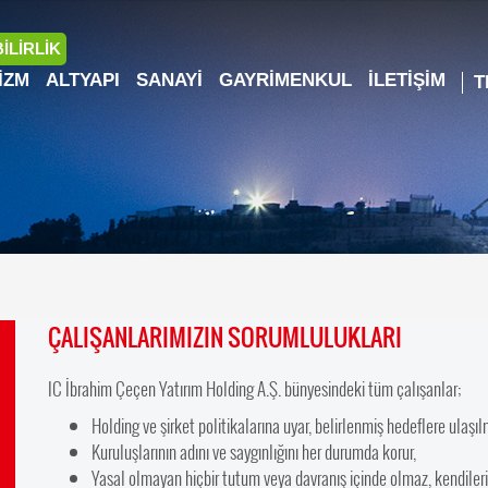
İLİRLİK
IZM
ALTYAPI
SANAYI
GAYRIMENKUL
İLETIŞIM
ÇALIŞANLARIMIZIN SORUMLULUKLARI
IC İbrahim Çeçen Yatırım Holding A.Ş. bünyesindeki tüm çalışanlar;
Holding ve şirket politikalarına uyar, belirlenmiş hedeflere ulaşılma
Kuruluşlarının adını ve saygınlığını her durumda korur,
Yasal olmayan hiçbir tutum veya davranış içinde olmaz, kendileri