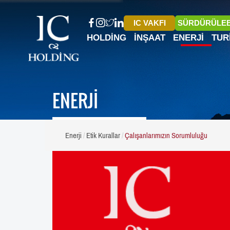
IC VAKFI
SÜRDÜRÜLEB
HOLDING
İNŞAAT
ENERJI
TUR
ENERJİ
Enerji
Etik Kurallar
Çalışanlarımızın Sorumluluğu