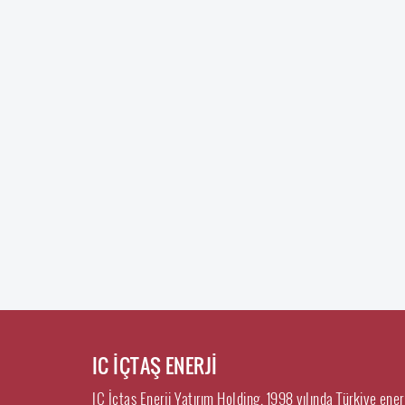
IC İÇTAŞ ENERJİ
IC İçtaş Enerji Yatırım Holding, 1998 yılında Türkiye ene