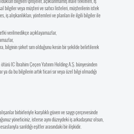
kları bilgileri (projeler, açıklanmamış ihale teklifleri, iş
l bilgiler veya müşteri ve satıcı listeleri, müşterilerin istek
iş alışkanlıkları, yöntemleri ve planları ile ilgili bilgiler ile
etki verilmedikçe açıklayamazlar,
namazlar,
 bilginin şirket sırrı olduğunu kesin bir şekilde belirtilerek
n ötürü IC İbrahim Çeçen Yatırım Holding A.Ş. bünyesinden
ya da bu bilgilerin artık ticari sır veya özel bilgi olmadığı
ışanlar birbirleriyle karşılıklı güven ve saygı çerçevesinde
lduğunuz yöneticiniz, isterse aynı düzeydeki iş arkadaşınız olsun,
saslarıyla sarıldığı eşitler arasındaki bir ilişkidir.