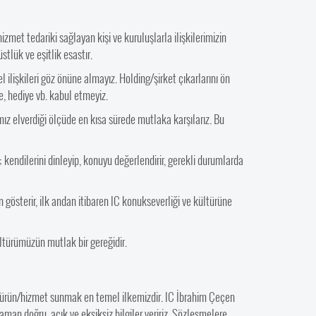
izmet tedariki sağlayan kişi ve kuruluşlarla ilişkilerimizin
stlük ve eşitlik esastır.
el ilişkileri göz önüne almayız. Holding/şirket çıkarlarını ön
e, hediye vb. kabul etmeyiz.
mız elverdiği ölçüde en kısa sürede mutlaka karşılarız. Bu
; kendilerini dinleyip, konuyu değerlendirir, gerekli durumlarda
gösterir, ilk andan itibaren IC konukseverliği ve kültürüne
ltürümüzün mutlak bir gereğidir.
 ürün/hizmet sunmak en temel ilkemizdir. IC İbrahim Çeçen
zaman doğru, açık ve eksiksiz bilgiler veririz. Sözleşmelere