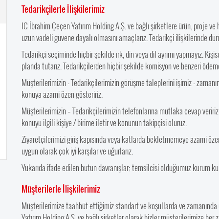
Tedarikçilerle İlişkilerimiz
IC İbrahim Çeçen Yatırım Holding A.Ş. ve bağlı şirketlere ürün, proje ve h
uzun vadeli güvene dayalı olmasını amaçlarız. Tedarikçi ilişkilerinde dürü
Tedarikçi seçiminde hiçbir şekilde ırk, din veya dil ayrımı yapmayız. Kişis
planda tutarız. Tedarikçilerden hiçbir şekilde komisyon ve benzeri ödem
Müşterilerimizin - Tedarikçilerimizin görüşme taleplerini işimiz - zamanı
konuya azami özen gösteririz.
Müşterilerimizin – Tedarikçilerimizin telefonlarına mutlaka cevap veririz
konuyu ilgili kişiye / birime iletir ve konunun takipçisi oluruz.
Ziyaretçilerimizi giriş kapısında veya katlarda bekletmemeye azami özen 
uygun olarak çok iyi karşılar ve uğurlarız.
Yukarıda ifade edilen bütün davranışlar; temsilcisi olduğumuz kurum kü
Müşterilerle İlişkilerimiz
Müşterilerimize taahhüt ettiğimiz standart ve koşullarda ve zamanında
Yatırım Holding A.Ş. ve bağlı şirketler olarak bizler müşterilerimize her 