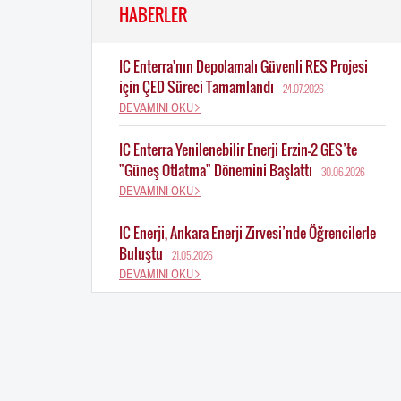
HABERLER
IC Enterra'nın Depolamalı Güvenli RES Projesi
için ÇED Süreci Tamamlandı
24.07.2026
DEVAMINI OKU
IC Enterra Yenilenebilir Enerji Erzin-2 GES’te
"Güneş Otlatma" Dönemini Başlattı
30.06.2026
DEVAMINI OKU
IC Enerji, Ankara Enerji Zirvesi’nde Öğrencilerle
Buluştu
21.05.2026
DEVAMINI OKU