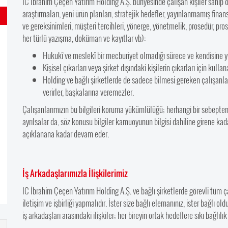
IC İbrahim Çeçen Yatırım Holding A.Ş. bünyesinde çalışan kişiler sahip oldu
araştırmaları, yeni ürün planları, stratejik hedefler, yayınlanmamış finansa
ve gereksinimleri, müşteri tercihleri, yönerge, yönetmelik, prosedür, proses, 
her türlü yazışma, doküman ve kayıtlar vb):
Hukukî ve meslekî bir mecburiyet olmadığı sürece ve kendisine y
Kişisel çıkarları veya şirket dışındaki kişilerin çıkarları için kulla
Holding ve bağlı şirketlerde de sadece bilmesi gereken çalışanlara,
verirler, başkalarına veremezler.
Çalışanlarımızın bu bilgileri koruma yükümlülüğü; herhangi bir sebepte
ayrılsalar da, söz konusu bilgiler kamuoyunun bilgisi dahiline girene kadar 
açıklanana kadar devam eder.
İş Arkadaşlarımızla İlişkilerimiz
IC İbrahim Çeçen Yatırım Holding A.Ş. ve bağlı şirketlerde görevli tüm çal
iletişim ve işbirliği yapmalıdır. İster size bağlı elemanınız, ister bağlı o
iş arkadaşları arasındaki ilişkiler; her bireyin ortak hedeflere sıkı bağlılık e