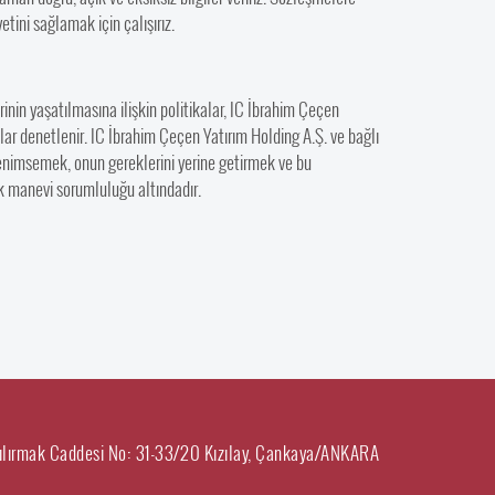
tini sağlamak için çalışırız.
nin yaşatılmasına ilişkin politikalar, IC İbrahim Çeçen
lar denetlenir. IC İbrahim Çeçen Yatırım Holding A.Ş. ve bağlı
enimsemek, onun gereklerini yerine getirmek ve bu
 manevi sorumluluğu altındadır.
ılırmak Caddesi No: 31-33/20 Kızılay, Çankaya/ANKARA