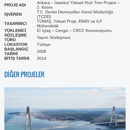
Ankara – İstanbul Yüksek Hızlı Tren Projesi –
PROJE ADI
2. Kesim
T.C. Devlet Demiryolları Genel Müdürlüğü
İŞVEREN
(TCDD)
TÜMAŞ, Yüksel Proje, EMAY ve ILF
TASARIMCI
Mühendislik
YÜKLENİCİ
IC İçtaş – Cengiz – CRCC Konsorsiyumu
SÖZLEŞME
Yapım Sözleşmesi
TÜRÜ
LOKASYON
Türkiye
BAŞLANGIÇ
2008
TARİHİ
BİTİŞ TARİHİ
2014
DİĞER PROJELER