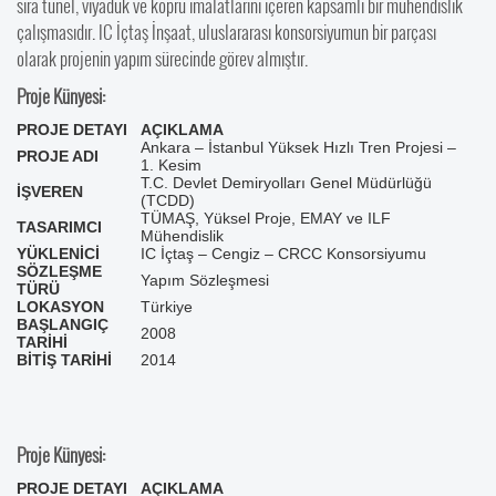
sıra tünel, viyadük ve köprü imalatlarını içeren kapsamlı bir mühendislik
çalışmasıdır. IC İçtaş İnşaat, uluslararası konsorsiyumun bir parçası
olarak projenin yapım sürecinde görev almıştır.
Proje Künyesi:
PROJE DETAYI
AÇIKLAMA
Ankara – İstanbul Yüksek Hızlı Tren Projesi –
PROJE ADI
1. Kesim
T.C. Devlet Demiryolları Genel Müdürlüğü
İŞVEREN
(TCDD)
TÜMAŞ, Yüksel Proje, EMAY ve ILF
TASARIMCI
Mühendislik
YÜKLENİCİ
IC İçtaş – Cengiz – CRCC Konsorsiyumu
SÖZLEŞME
Yapım Sözleşmesi
TÜRÜ
LOKASYON
Türkiye
BAŞLANGIÇ
2008
TARİHİ
BİTİŞ TARİHİ
2014
Proje Künyesi:
PROJE DETAYI
AÇIKLAMA