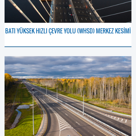
BATI YÜKSEK HIZLI ÇEVRE YOLU (WHSD) MERKEZ KESİMİ