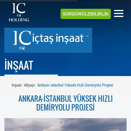
SÜRDÜRÜLEBİLİRLİK
İNŞAAT
İnşaat
Altyapı
Ankara–istanbul Yüksek Hızlı Demiryolu Projesi
ANKARA–İSTANBUL YÜKSEK HIZLI
DEMİRYOLU PROJESİ