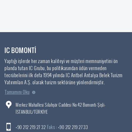
IC BOMONTİ
Yaptığı işlerde her zaman kaliteyi ve müşteri memnuniyetini ön
planda tutan IC Grubu, bu politikasından ödün vermeden
tecrübelerini ilk defa 1994 yılında IC Antbel Antalya Belek Turizm
Yatırımları A.Ş. olarak turizm sektörüne yönlendirmiştir.
Tamamını Oku
Merkez Mahallesi Silahşör Caddesi No:42 Bomonti-Şişli-
İSTANBUL/TÜRKİYE
+90 212 219 27 32
Faks :
+90 212 219 27 33