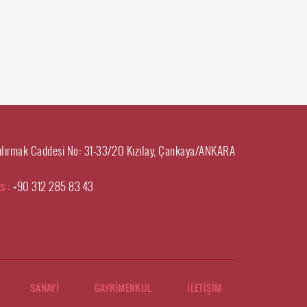
ılırmak Caddesi No: 31-33/20 Kızılay, Çankaya/ANKARA
s :
+90 312 285 83 43
SANAYİ
GAYRİMENKUL
İLETİŞİM