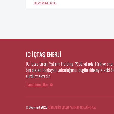
DEVAMINI OKU
IC İÇTAŞ ENERJİ
IC İçtaş Enerji Yatırım Holding, 1998 yılında Türkiye ene
biri olarak başlayan yolculuğunu, bugün itibarıyla sektörd
sürdürmektedir.
Tamamını Oku
© Copyright 2026
IC İBRAHİM ÇEÇEN YATIRIM HOLDİNG A.Ş.