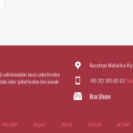
Kocatepe Mahallesi Kız
rji sektöründeki öncü şirketlerden
+90 312 285 83 63
Fak
eki lider şirketlerden biri olarak
Bize Ulaşın
HOLDİNG
İNŞAAT
ENERJİ
TURİZM
ALTYAPI