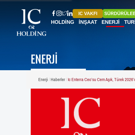
IC VAKFI
SÜRDÜRÜLEB
HOLDING
İNŞAAT
ENERJI
TUR
ENERJİ
Enerji
Haberler
Ic Enterra Ceo’su Cem Aşık, Türek 2026’d