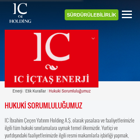
SÜRDÜRÜLEBİLİRLİK
ENERJİ
Enerji
Etik Kurallar
Hukuki Sorumluluğumuz
HUKUKİ SORUMLULUĞUMUZ
IC İbrahim Çeçen Yatırım Holding A.Ş. olarak yasalara ve faaliyetlerimizle
ilgili tüm hukuki sınırlamalara uymak temel ilkemizdir. Yurtiçi ve
yurtdışındaki faaliyetlerimizde ilgili resmi makamlarla işbirliği yapmak,