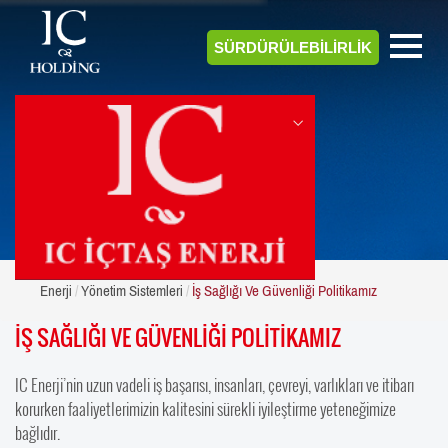
SÜRDÜRÜLEBİLİRLİK
ENERJİ
Enerji
Yönetim Sistemleri
İş Sağlığı Ve Güvenliği Politikamız
İŞ SAĞLIĞI VE GÜVENLİĞİ POLİTİKAMIZ
IC Enerji’nin uzun vadeli iş başarısı, insanları, çevreyi, varlıkları ve itibarı
korurken faaliyetlerimizin kalitesini sürekli iyileştirme yeteneğimize
bağlıdır.