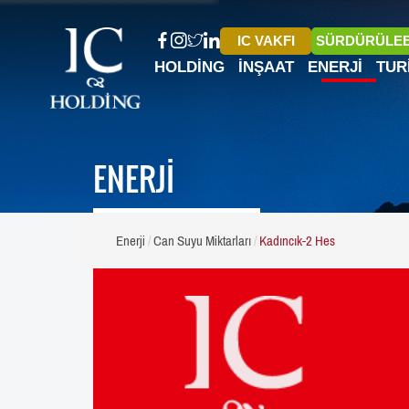
IC VAKFI
SÜRDÜRÜLEB
HOLDING
İNŞAAT
ENERJI
TUR
ENERJİ
Enerji
Can Suyu Miktarları
Kadıncık-2 Hes