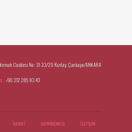
ılırmak Caddesi No: 31-33/20 Kızılay, Çankaya/ANKARA
s :
+90 312 285 83 43
SANAYİ
GAYRİMENKUL
İLETİŞİM