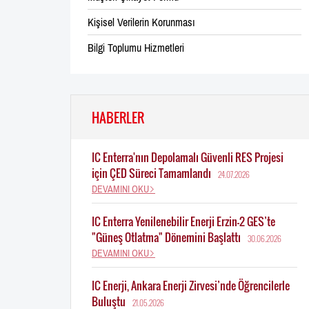
Kişisel Verilerin Korunması
Bilgi Toplumu Hizmetleri
HABERLER
IC Enterra'nın Depolamalı Güvenli RES Projesi
için ÇED Süreci Tamamlandı
24.07.2026
DEVAMINI OKU
IC Enterra Yenilenebilir Enerji Erzin-2 GES’te
"Güneş Otlatma" Dönemini Başlattı
30.06.2026
DEVAMINI OKU
IC Enerji, Ankara Enerji Zirvesi’nde Öğrencilerle
Buluştu
21.05.2026