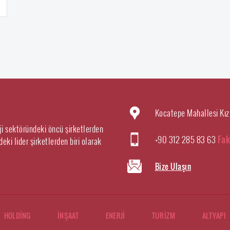
Kocatepe Mahallesi Kız
rji sektöründeki öncü şirketlerden
+90 312 285 83 63
Fak
eki lider şirketlerden biri olarak
Bize Ulaşın
HOLDİNG
İNŞAAT
ENERJİ
TURİZM
ALTYAPI