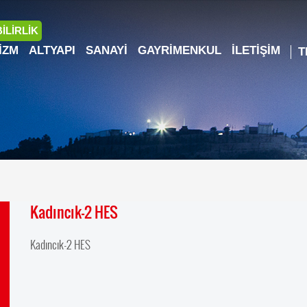
İLİRLİK
IZM
ALTYAPI
SANAYI
GAYRIMENKUL
İLETIŞIM
Kadıncık-2 HES
Kadıncık-2 HES