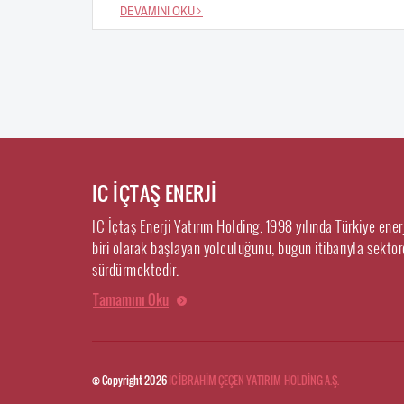
DEVAMINI OKU
IC İÇTAŞ ENERJİ
IC İçtaş Enerji Yatırım Holding, 1998 yılında Türkiye ene
biri olarak başlayan yolculuğunu, bugün itibarıyla sektörd
sürdürmektedir.
Tamamını Oku
© Copyright 2026
IC İBRAHİM ÇEÇEN YATIRIM HOLDİNG A.Ş.