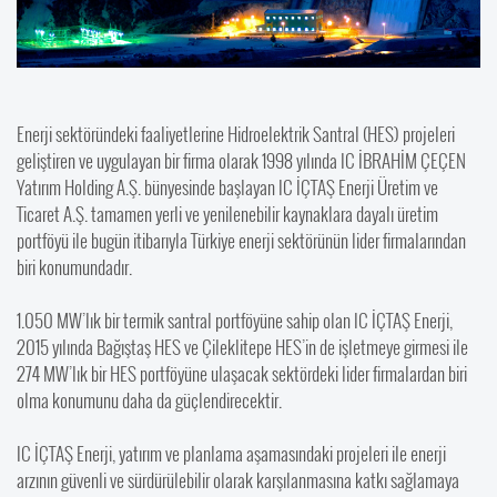
Enerji sektöründeki faaliyetlerine Hidroelektrik Santral (HES) projeleri
geliştiren ve uygulayan bir firma olarak 1998 yılında IC İBRAHİM ÇEÇEN
Yatırım Holding A.Ş. bünyesinde başlayan IC İÇTAŞ Enerji Üretim ve
Ticaret A.Ş. tamamen yerli ve yenilenebilir kaynaklara dayalı üretim
portföyü ile bugün itibarıyla Türkiye enerji sektörünün lider firmalarından
biri konumundadır.
1.050 MW’lık bir termik santral portföyüne sahip olan IC İÇTAŞ Enerji,
2015 yılında Bağıştaş HES ve Çileklitepe HES’in de işletmeye girmesi ile
274 MW’lık bir HES portföyüne ulaşacak sektördeki lider firmalardan biri
olma konumunu daha da güçlendirecektir.
IC İÇTAŞ Enerji, yatırım ve planlama aşamasındaki projeleri ile enerji
arzının güvenli ve sürdürülebilir olarak karşılanmasına katkı sağlamaya