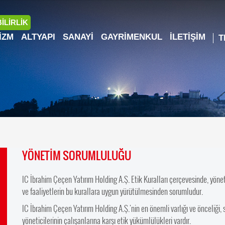
İLİRLİK
IZM
ALTYAPI
SANAYI
GAYRIMENKUL
İLETIŞIM
YÖNETİM SORUMLULUĞU
IC İbrahim Çeçen Yatırım Holding A.Ş. Etik Kuralları çerçevesinde, yönet
ve faaliyetlerin bu kurallara uygun yürütülmesinden sorumludur.
IC İbrahim Çeçen Yatırım Holding A.Ş.'nin en önemli varlığı ve önceliği, 
yöneticilerinin çalışanlarına karşı etik yükümlülükleri vardır.