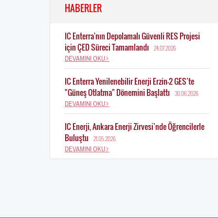
HABERLER
IC Enterra'nın Depolamalı Güvenli RES Projesi
için ÇED Süreci Tamamlandı
24.07.2026
DEVAMINI OKU
IC Enterra Yenilenebilir Enerji Erzin-2 GES’te
"Güneş Otlatma" Dönemini Başlattı
30.06.2026
DEVAMINI OKU
IC Enerji, Ankara Enerji Zirvesi’nde Öğrencilerle
Buluştu
21.05.2026
DEVAMINI OKU