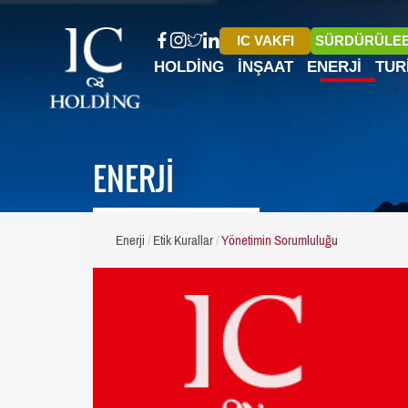
IC VAKFI
SÜRDÜRÜLEB
HOLDING
İNŞAAT
ENERJI
TUR
ENERJİ
Enerji
Etik Kurallar
Yönetimin Sorumluluğu