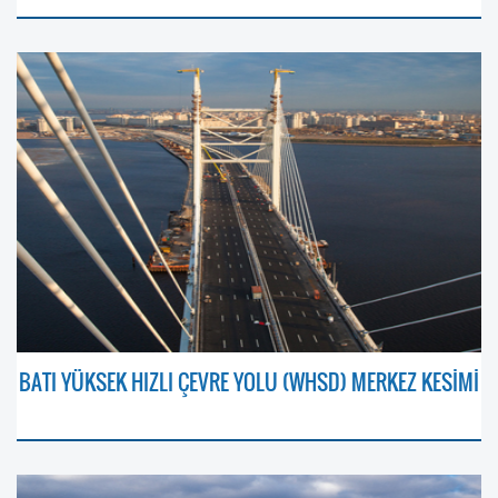
BATI YÜKSEK HIZLI ÇEVRE YOLU (WHSD) MERKEZ KESİMİ