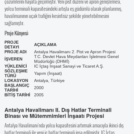
çözümlerini hayata geçirmiştir. Yeni pist düzeni ve apron genişlemesi,
yolcu terminali kapasitesindeki artışla eş güdümlü olarak planlanmış,
havalimanının uçak trafiğini kesintisiz şekilde yönetebilmesini
sağlamıştır.
Proje Künyesi:
PROJE
AÇIKLAMA
DETAYI
PROJE ADI
Antalya Havalimanı 2. Pist ve Apron Projesi
T.C. Devlet Hava Meydanları İşletmesi Genel
İŞVEREN
Müdürlüğü (DHMİ)
YÜKLENİCİ
IC İçtaş İnşaat Sanayi ve Ticaret A.Ş.
SÖZLEŞME
Yapım (İnşaat)
TÜRÜ
LOKASYON
Antalya, Türkiye
BAŞLANGIÇ
2000
TARİHİ
BİTİŞ TARİHİ
2005
Antalya Havalimanı II. Dış Hatlar Terminali
Binası ve Mütemmimleri İnşaatı Projesi
Antalya Havalimanı'nda yolcu kapasitesini artırmak amacıyla ikinci dış
hatlar terminali ile yeni iç hatlar terminali inşa edilmiştir. IC İçtaş