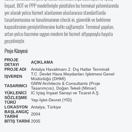
İnşaat, BOT ve PPP modelleriyle yürütülen bu terminal yatırımlarında
yer alarak yolcu hizmet alanlarının uluslararası standartlarda
tasarlanmasına ve havalimanının check-in, güvenlik ve bekleme
kapasitesinin genişletilmesine katkı sağlamıştır. Terminal yapıları,
artan yolcu hacmine uygun modern bir hizmet altyapısıyla hayata
geçirilmiştir.
Proje Künyesi:
PROJE
AÇIKLAMA
DETAYI
PROJE ADI
Antalya Havalimanı 2. Dış Hatlar Terminali
T.C. Devlet Hava Meydanları İşletmesi Genel
İŞVEREN
Müdürlüğü (DHMİ)
GMW Architects & Consultants (Proje
TASARIMCI
Tasarımcısı), Doğan Tekeli (Mimar)
YÜKLENİCİ
IC İçtaş İnşaat Sanayi ve Ticaret A.Ş.
SÖZLEŞME
Yap-İşlet-Devret (YİD)
TÜRÜ
LOKASYON
Antalya, Türkiye
BAŞLANGIÇ
2004
TARİHİ
BİTİŞ TARİHİ
2005