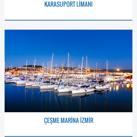
KARASUPORT LİMANI
ÇEŞME MARİNA İZMİR