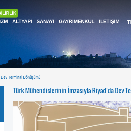
İLİRLİK
IZM
ALTYAPI
SANAYI
GAYRIMENKUL
İLETIŞIM
da Dev Terminal Dönüşümü
Türk Mühendislerinin İmzasıyla Riyad’da Dev 