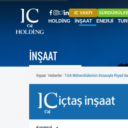
IC VAKFI
SÜRDÜRÜLEB
HOLDING
İNŞAAT
ENERJI
TUR
İNŞAAT
İnşaat
Haberler
Türk Mühendislerinin İmzasıyla Riyad’
Kurumsal