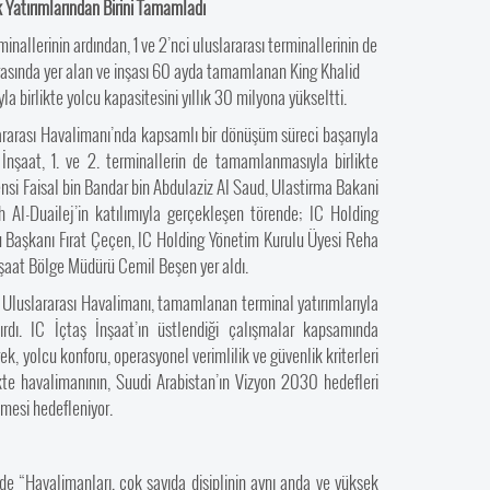
k Yatırımlarından Birini Tamamladı
inallerinin ardından, 1 ve 2’nci uluslararası terminallerinin de
rasında yer alan ve inşası 60 ayda tamamlanan King Khalid
la birlikte yolcu kapasitesini yıllık 30 milyona yükseltti.
lararası Havalimanı’nda kapsamlı bir dönüşüm süreci başarıyla
nşaat, 1. ve 2. terminallerin de tamamlanmasıyla birlikte
nsi Faisal bin Bandar bin Abdulaziz Al Saud, Ulastirma Bakani
Al-Duailej’in katılımıyla gerçekleşen törende; IC Holding
u Başkanı Fırat Çeçen, IC Holding Yönetim Kurulu Üyesi Reha
şaat Bölge Müdürü Cemil Beşen yer aldı.
 Uluslararası Havalimanı, tamamlanan terminal yatırımlarıyla
ırdı. IC İçtaş İnşaat’ın üstlendiği çalışmalar kapsamında
k, yolcu konforu, operasyonel verimlilik ve güvenlik kriterleri
ikte havalimanının, Suudi Arabistan’ın Vizyon 2030 hedefleri
mesi hedefleniyor.
e “Havalimanları, çok sayıda disiplinin aynı anda ve yüksek