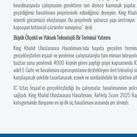
koordinasyonla çalışmasını gerektiren son derece karmaşık yapılar.
geçirdiğimiz havalimanı projelerinde edindiğimiz deneyim, King Khal
önemli gücümüzü oluşturuyor. Bu projelerde yalnızca yapı üretmiyor; 
kapsayan bütüncül çözümler sunuyoruz” dedi.
Büyük Ölçekli ve Yüksek Teknolojili Bir Terminal Yatırımı
King Khalid Uluslararası Havalimanı’nda hayata geçirilen term
gerçekleştirilen inşaat ve yenileme çalışmalarıyla tüm mimari bileşenler
baştan sona yenilendi. 4000 kişinin görev yaptığı proje kapsamında 10
adet E-Gate ve havalimanı operasyonlarını destekleyen ileri teknoloji sis
karşılayacak şekilde tasarlanarak, esnek ve sürdürülebilir bir işletme alt
IC İçtaş İnşaat’ın gerçekleştirdiği bu çalışmalar, havalimanının yo
sağladı. King Khalid Uluslararası Havalimanı, AirHelp Score 2025 R
kategorisinde dünyanın en iyi ilk üç havalimanı arasında yer almıştı.