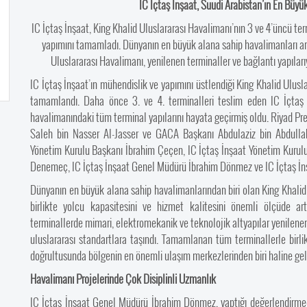
IC İçtaş İnşaat, Suudi Arabistan’ın En Büyü
IC İçtaş İnşaat, King Khalid Uluslararası Havalimanı’nın 3 ve 4’üncü term
yapımını tamamladı. Dünyanın en büyük alana sahip havalimanları a
Uluslararası Havalimanı, yenilenen terminaller ve bağlantı yapılarıy
IC İçtaş İnşaat’ın mühendislik ve yapımını üstlendiği King Khalid Ulus
tamamlandı. Daha önce 3. ve 4. terminalleri teslim eden IC İçtaş İ
havalimanındaki tüm terminal yapılarını hayata geçirmiş oldu. Riyad Pre
Saleh bin Nasser Al-Jasser ve GACA Başkanı Abdulaziz bin Abdullah 
Yönetim Kurulu Başkanı İbrahim Çeçen, IC İçtaş İnşaat Yönetim Kurul
Denemeç, IC İçtaş İnşaat Genel Müdürü İbrahim Dönmez ve IC İçtaş İn
Dünyanın en büyük alana sahip havalimanlarından biri olan King Khalid
birlikte yolcu kapasitesini ve hizmet kalitesini önemli ölçüde art
terminallerde mimari, elektromekanik ve teknolojik altyapılar yenilenere
uluslararası standartlara taşındı. Tamamlanan tüm terminallerle birl
doğrultusunda bölgenin en önemli ulaşım merkezlerinden biri haline gel
Havalimanı Projelerinde Çok Disiplinli Uzmanlık
IC İçtaş İnşaat Genel Müdürü İbrahim Dönmez, yaptığı değerlendirmed