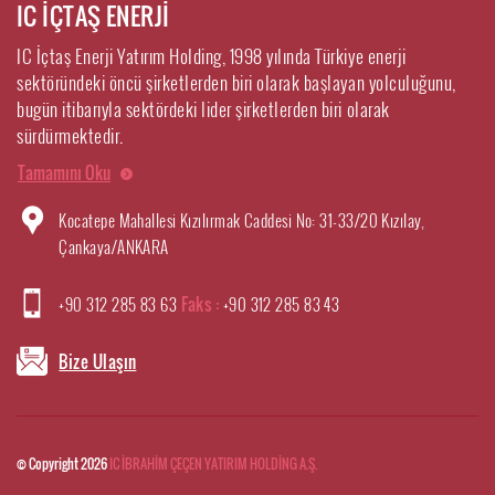
IC İÇTAŞ ENERJİ
IC İçtaş Enerji Yatırım Holding, 1998 yılında Türkiye enerji
sektöründeki öncü şirketlerden biri olarak başlayan yolculuğunu,
bugün itibarıyla sektördeki lider şirketlerden biri olarak
sürdürmektedir.
Tamamını Oku
Kocatepe Mahallesi Kızılırmak Caddesi No: 31-33/20 Kızılay,
Çankaya/ANKARA
+90 312 285 83 63
Faks :
+90 312 285 83 43
Bize Ulaşın
© Copyright 2026
IC İBRAHİM ÇEÇEN YATIRIM HOLDİNG A.Ş.