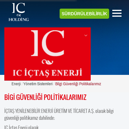
SÜRDÜRÜLEBİLİRLİK
ENERJİ
Enerji
Yönetim Sistemleri
Bilgi Güvenliği Politikalarımız
BİGİ GÜVENLİĞİ POLİTİKALARIMIZ
İÇTAŞ YENİLENEBİLİR ENERJİ ÜRETİM VE TİCARET A.Ş. olarak bilgi
güvenliği politikamız dahilinde;
IC İçtaş Enerji olarak,