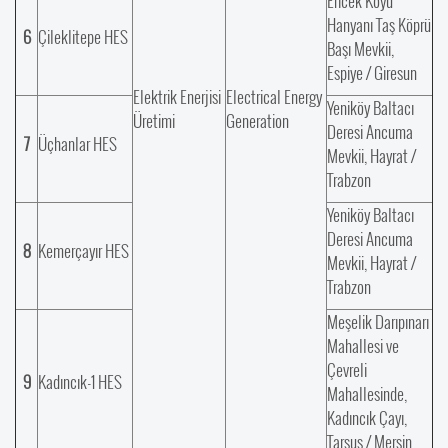
Ericek Köyü
Hanyanı Taş Köprü
6
Çileklitepe HES
Başı Mevkii,
Espiye / Giresun
Elektrik Enerjisi
Electrical Energy
Yeniköy Baltacı
Üretimi
Generation
Deresi Ancuma
7
Üçhanlar HES
Mevkii, Hayrat /
Trabzon
Yeniköy Baltacı
Deresi Ancuma
8
Kemerçayır HES
Mevkii, Hayrat /
Trabzon
Meşelik Darıpınarı
Mahallesi ve
Çevreli
9
Kadıncık-1 HES
Mahallesinde,
Kadıncık Çayı,
Tarsus / Mersin