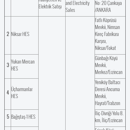
and Electricity
No: 20 Çankaya
Elektrik Satışı
Sales
/ANKARA
Fatlı Köprüsü
Mevkii, Nimsan
2
Niksar HES
Kireç Fabrikası
Karşısı,
Niksar/Tokat
Günbağı Köyü
Yukarı Mercan
3
Mevkii,
HES
Merkez/Erzincan
Yeniköy Baltacı
Üçharmanlar
Deresi Ancuma
4
HES
Mevkii,
Hayrat/Trabzon
İliç-Divriği Yolu 8.
5
Bağıştaş-1 HES
km, İliç/Erzincan