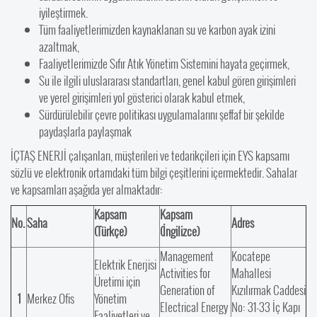
iyileştirmek.
Tüm faaliyetlerimizden kaynaklanan su ve karbon ayak izini
azaltmak,
Faaliyetlerimizde Sıfır Atık Yönetim Sistemini hayata geçirmek,
Su ile ilgili uluslararası standartları, genel kabul gören girişimleri
ve yerel girişimleri yol gösterici olarak kabul etmek,
Sürdürülebilir çevre politikası uygulamalarını şeffaf bir şekilde
paydaşlarla paylaşmak
İÇTAŞ ENERJİ çalışanları, müşterileri ve tedarikçileri için EYS kapsamı
sözlü ve elektronik ortamdaki tüm bilgi çeşitlerini içermektedir. Sahalar
ve kapsamları aşağıda yer almaktadır:
Kapsam
Kapsam
No.
Saha
Adres
(Türkçe)
(İngilizce)
Management
Kocatepe
Elektrik Enerjisi
Activities for
Mahallesi
Üretimi için
Generation of
Kızılırmak Caddesi
1
Merkez Ofis
Yönetim
Electrical Energy
No: 31-33 İç Kapı
Faaliyetleri ve