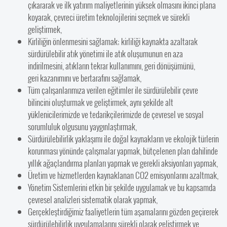
çıkararak ve ilk yatırım maliyetlerinin yüksek olmasını ikinci plana
koyarak, çevreci üretim teknolojilerini seçmek ve sürekli
geliştirmek,
Kirliliğin önlenmesini sağlamak; kirliliği kaynakta azaltarak
sürdürülebilir atık yönetimi ile atık oluşumunun en aza
indirilmesini, atıkların tekrar kullanımını, geri dönüşümünü,
geri kazanımını ve bertarafını sağlamak,
Tüm çalışanlarımıza verilen eğitimler ile sürdürülebilir çevre
bilincini oluşturmak ve geliştirmek, aynı şekilde alt
yüklenicilerimizde ve tedarikçilerimizde de çevresel ve sosyal
sorumluluk olgusunu yaygınlaştırmak,
Sürdürülebilirlik yaklaşımı ile doğal kaynakların ve ekolojik türlerin
korunması yönünde çalışmalar yapmak, bütçelenen plan dahilinde
yıllık ağaçlandırma planları yapmak ve gerekli aksiyonları yapmak,
Üretim ve hizmetlerden kaynaklanan CO2 emisyonlarını azaltmak,
Yönetim Sistemlerini etkin bir şekilde uygulamak ve bu kapsamda
çevresel analizleri sistematik olarak yapmak,
Gerçekleştirdiğimiz faaliyetlerin tüm aşamalarını gözden geçirerek
sürdürülebilirlik uygulamalarını sürekli olarak geliştirmek ve