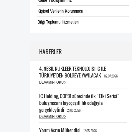
Kalite Yaklaşımımız
Kişisel Verilerin Korunması
Bilgi Toplumu Hizmetleri
HABERLER
4. NESİL NÜKLEER TEKNOLOJİSİ IC İLE
TÜRKİYE’DEN BÖLGEYE YAYILACAK
02.07.2026
DEVAMINI OKU
IC Holding, COP31 sürecinde ilk “Etki Serisi”
buluşmasını biyoçeşitlilik odağıyla
gerçekleştirdi
21.05.2026
DEVAMINI OKU
Yarım Asrın Mühendisi
12.05.2026