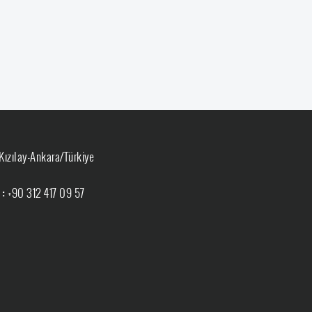
Kızılay-Ankara/Türkiye
 :
+90 312 417 09 57