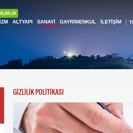
İLİRLİK
IZM
ALTYAPI
SANAYI
GAYRIMENKUL
İLETIŞIM
GİZLİLİK POLİTİKASI