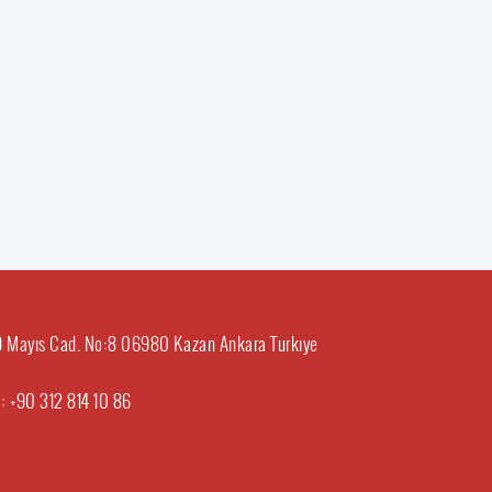
29 Mayıs Cad. No:8 06980 Kazan Ankara Turkıye
 :
+90 312 814 10 86