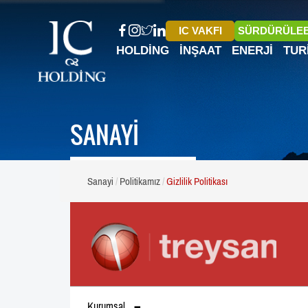
IC VAKFI
SÜRDÜRÜLEB
HOLDING
İNŞAAT
ENERJI
TUR
SANAYİ
Sanayi
Politikamız
Gizlilik Politikası
Kurumsal