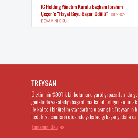
IC Holding Yönetim Kurulu Başkanı İbrahim
Çeçen’e “Hayat Boyu Başarı Ödülü”
09.12.2022
DEVAMINI OKU
TREYSAN
Üretiminin %90’lık bir bölümünü yurtdışı pazarlarında g
genelinde yakaladığı başarılı marka bilinirliğini korumak
ile kaliteli bir üretim standartına ulaşmıştır. Treysan’ın
hedefi ise sınırların ötesinde yakaladığı başarıyı daha da
Tamamını Oku