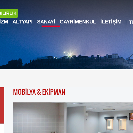
İLİRLİK
IZM
ALTYAPI
SANAYI
GAYRIMENKUL
İLETIŞIM
MOBİLYA & EKİPMAN