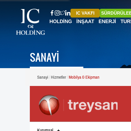
IC VAKFI
SÜRDÜRÜLEB
HOLDING
İNŞAAT
ENERJI
TUR
SANAYİ
Sanayi
Hizmetler
Mobilya & Ekipman
Kurumsal